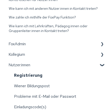
Wie kann ich mit anderen Nutzer:innen in Kontakt treten?
Wie zahle ich mithilfe der FoxPay Funktion?
Wie kann ich mit Lehrkräften, Pädagog:innen oder
Gruppenleiter:innen in Kontakt treten?
FoxAdmin
Kollegium
Wiener Bildungspost
Nutzer:innen
Erste Schritte: Aktivierung der Einrichtung
Leitfäden für das Kollegium
Einstellungen Ihrer Einrichtung verwalten
Wiener Bildungspost
Registrierung
Excellisten erstellen
Konto und Registrierung
Wiener Bildungspost
Elternvereine
Verbundene Nutzer:innen verwalten
Probleme mit E-Mail oder Passwort
Administration: Klassen/Gruppen verwalten
Abwesenheitsmitteilungen und An-/Abwesenheiten
Einladungscode(s)