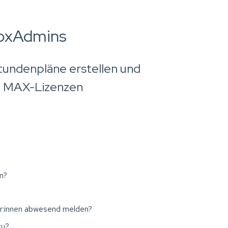
FoxAdmins
Stundenpläne erstellen und
nd MAX-Lizenzen
n?
r:innen
abwesend melden
?
zu?