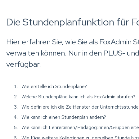
Die Stundenplanfunktion für 
Hier erfahren Sie, wie Sie als FoxAdmin 
verwalten können. Nur in den PLUS- u
verfügbar.
Wie
erstelle ich Stundenpläne
?
Welche Stundenpläne kann ich
als FoxAdmin abrufen
?
Wie
definiere ich die Zeitfenster
der Unterrichtsstunde
Wie kann ich einen
Stundenplan ändern
?
Wie kann ich Lehrer:innen/Pädagog:innen/Gruppenleite
Wie füge
weitere Kolleg:innen zu derselben Stunde
hin