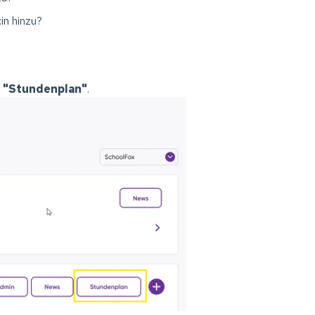
in
hinzu?
n
"Stundenplan"
.