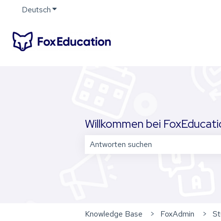
Deutsch
Untermenü für Übersetzungen anzeigen
Willkommen bei FoxEducation
Es gibt keine Vorschläge, da das Su
Knowledge Base
FoxAdmin
St