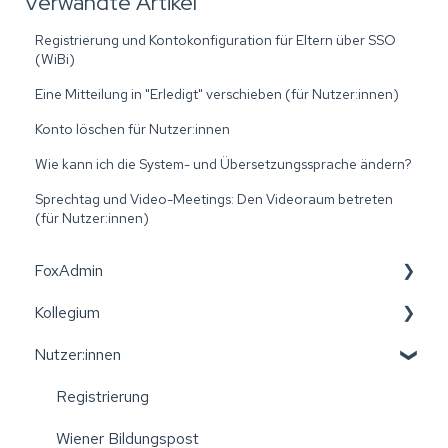
Verwandte Artikel
Registrierung und Kontokonfiguration für Eltern über SSO
(WiBi)
Eine Mitteilung in "Erledigt" verschieben (für Nutzer:innen)
Konto löschen für Nutzer:innen
Wie kann ich die System- und Übersetzungssprache ändern?
Sprechtag und Video-Meetings: Den Videoraum betreten
(für Nutzer:innen)
FoxAdmin
Kollegium
Wiener Bildungspost
Nutzer:innen
Erste Schritte: Aktivierung der Einrichtung
Leitfäden für das Kollegium
Einstellungen Ihrer Einrichtung verwalten
Wiener Bildungspost
Registrierung
Excellisten erstellen
Konto und Registrierung
Wiener Bildungspost