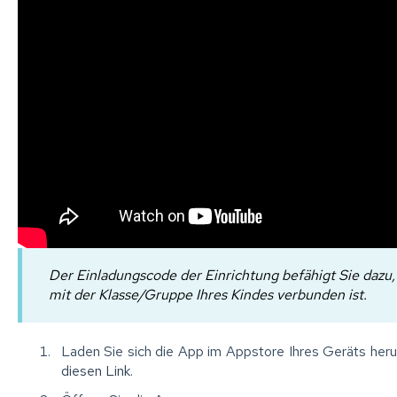
Der Einladungscode der Einrichtung befähigt Sie dazu, 
mit der Klasse/Gruppe Ihres Kindes verbunden ist.
Laden Sie sich die App im Appstore Ihres Geräts her
diesen Link
.