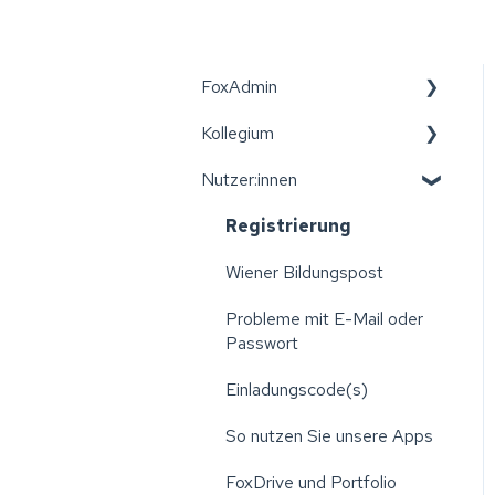
FoxAdmin
Kollegium
Wiener Bildungspost
Nutzer:innen
Erste Schritte: Aktivierung
Leitfäden für das Kollegium
der Einrichtung
Wiener Bildungspost
Registrierung
Einstellungen Ihrer
Konto und Registrierung
Wiener Bildungspost
Einrichtung verwalten
Verbundene Nutzer:innen
Probleme mit E-Mail oder
Excellisten erstellen
verwalten
Passwort
Elternvereine
Abwesenheitsmitteilungen
Einladungscode(s)
Administration:
und An-/Abwesenheiten
So nutzen Sie unsere Apps
Klassen/Gruppen verwalten
Kommunikation innerhalb
FoxDrive und Portfolio
Administration: Kollegium
einer Klasse/Gruppe