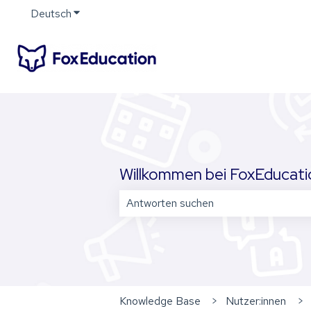
Deutsch
Untermenü für Übersetzungen anzeigen
Willkommen bei FoxEducation
Es gibt keine Vorschläge, da das Su
Knowledge Base
Nutzer:innen