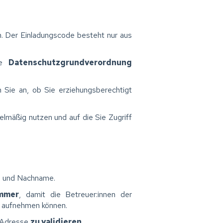
n. Der Einladungscode besteht nur aus
ie
Datenschutzgrundverordnung
Sie an, ob Sie erziehungsberechtigt
gelmäßig nutzen und auf die Sie Zugriff
- und Nachname.
ummer
, damit die Betreuer:innen der
n aufnehmen können.
e Adresse
zu validieren
.