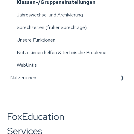
Abwesenheitsmitteilungen und An-/Abwesenheiten
Klassen-/Gruppeneinstellungen
Sprechzeiten (früher "Sprechtage")
Jahreswechsel und Archivierung
Mitteilungen
Sprechzeiten (früher Sprechtage)
Chats
Unsere Funktionen
Klassen-/Gruppentagebuch
Nutzer:innen helfen & technische Probleme
FoxPay
WebUntis
Nutzer:innen
FoxPortfolio
Stundenplan
Registrierung
News
Wiener Bildungspost
FoxEducation
WebUntis - SchoolFox
Probleme mit E-Mail oder Passwort
Services
Einladungscode(s)