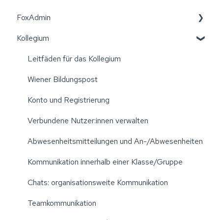
FoxAdmin
Kollegium
Wiener Bildungspost
Erste Schritte: Aktivierung der Einrichtung
Leitfäden für das Kollegium
Einstellungen Ihrer Einrichtung verwalten
Wiener Bildungspost
Excellisten erstellen
Konto und Registrierung
Elternvereine
Verbundene Nutzer:innen verwalten
Administration: Klassen/Gruppen verwalten
Abwesenheitsmitteilungen und An-/Abwesenheiten
Administration: Kollegium verwalten
Kommunikation innerhalb einer Klasse/Gruppe
Administration: Schüler:innen/Kinder verwalten
Chats: organisationsweite Kommunikation
Jahreswechsel: Klassen/Gruppen aktualisieren
Teamkommunikation