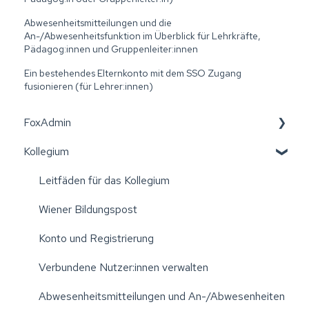
Abwesenheitsmitteilungen und die
An-/Abwesenheitsfunktion im Überblick für Lehrkräfte,
Pädagog:innen und Gruppenleiter:innen
Ein bestehendes Elternkonto mit dem SSO Zugang
fusionieren (für Lehrer:innen)
FoxAdmin
Kollegium
Wiener Bildungspost
Erste Schritte: Aktivierung der Einrichtung
Leitfäden für das Kollegium
Einstellungen Ihrer Einrichtung verwalten
Wiener Bildungspost
Excellisten erstellen
Konto und Registrierung
Elternvereine
Verbundene Nutzer:innen verwalten
Administration: Klassen/Gruppen verwalten
Abwesenheitsmitteilungen und An-/Abwesenheiten