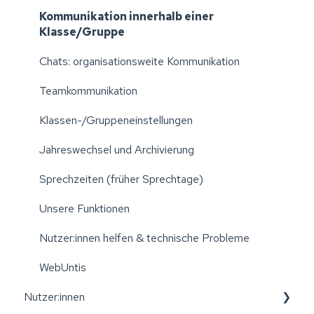
Administration: Kollegium verwalten
Kommunikation innerhalb einer
Klasse/Gruppe
Administration: Schüler:innen/Kinder verwalten
Chats: organisationsweite Kommunikation
Jahreswechsel: Klassen/Gruppen aktualisieren
Teamkommunikation
Abwesenheitsmitteilungen und An-/Abwesenheiten
Klassen-/Gruppeneinstellungen
Sprechzeiten (früher "Sprechtage")
Jahreswechsel und Archivierung
Mitteilungen
Sprechzeiten (früher Sprechtage)
Chats
Unsere Funktionen
Klassen-/Gruppentagebuch
Nutzer:innen helfen & technische Probleme
FoxPay
WebUntis
FoxPortfolio
Nutzer:innen
Stundenplan