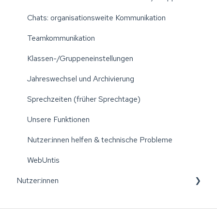
Administration: Schüler:innen/Kinder verwalten
Chats: organisationsweite Kommunikation
Jahreswechsel: Klassen/Gruppen aktualisieren
Teamkommunikation
Abwesenheitsmitteilungen und An-/Abwesenheiten
Klassen-/Gruppeneinstellungen
Sprechzeiten (früher "Sprechtage")
Jahreswechsel und Archivierung
Mitteilungen
Sprechzeiten (früher Sprechtage)
Chats
Unsere Funktionen
Klassen-/Gruppentagebuch
Nutzer:innen helfen & technische Probleme
FoxPay
WebUntis
Nutzer:innen
FoxPortfolio
Stundenplan
Registrierung