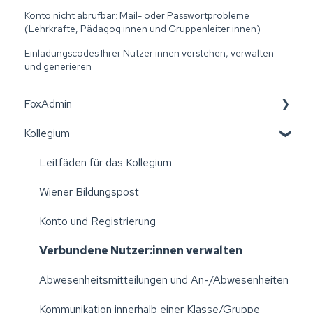
Konto nicht abrufbar: Mail- oder Passwortprobleme
(Lehrkräfte, Pädagog:innen und Gruppenleiter:innen)
Einladungscodes Ihrer Nutzer:innen verstehen, verwalten
und generieren
FoxAdmin
Kollegium
Wiener Bildungspost
Erste Schritte: Aktivierung der Einrichtung
Leitfäden für das Kollegium
Einstellungen Ihrer Einrichtung verwalten
Wiener Bildungspost
Excellisten erstellen
Konto und Registrierung
Elternvereine
Verbundene Nutzer:innen verwalten
Administration: Klassen/Gruppen verwalten
Abwesenheitsmitteilungen und An-/Abwesenheiten
Administration: Kollegium verwalten
Kommunikation innerhalb einer Klasse/Gruppe