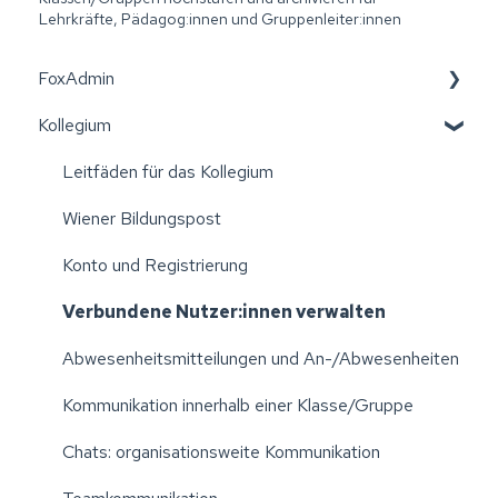
Lehrkräfte, Pädagog:innen und Gruppenleiter:innen
FoxAdmin
Kollegium
Wiener Bildungspost
Erste Schritte: Aktivierung der Einrichtung
Leitfäden für das Kollegium
Einstellungen Ihrer Einrichtung verwalten
Wiener Bildungspost
Excellisten erstellen
Konto und Registrierung
Elternvereine
Verbundene Nutzer:innen verwalten
Administration: Klassen/Gruppen verwalten
Abwesenheitsmitteilungen und An-/Abwesenheiten
Administration: Kollegium verwalten
Kommunikation innerhalb einer Klasse/Gruppe
Administration: Schüler:innen/Kinder verwalten
Chats: organisationsweite Kommunikation