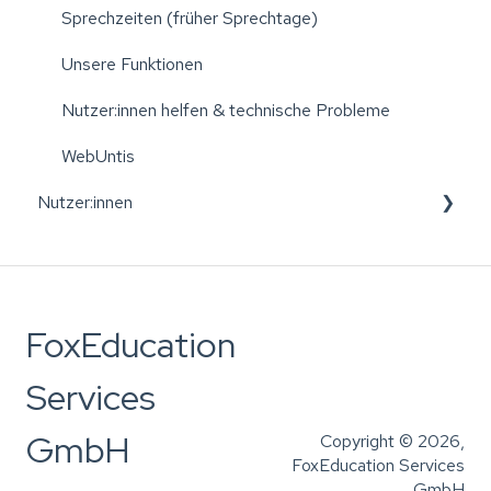
Mitteilungen
Sprechzeiten (früher Sprechtage)
Chats
Unsere Funktionen
Klassen-/Gruppentagebuch
Nutzer:innen helfen & technische Probleme
FoxPay
WebUntis
Nutzer:innen
FoxPortfolio
Stundenplan
Registrierung
News
Wiener Bildungspost
FoxEducation
WebUntis - SchoolFox
Probleme mit E-Mail oder Passwort
Services
Einladungscode(s)
So nutzen Sie unsere Apps
GmbH
Copyright © 2026,
FoxEducation Services
FoxDrive und Portfolio
GmbH