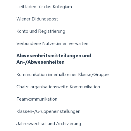
Erste Schritte: Aktivierung der Einrichtung
Leitfäden für das Kollegium
Einstellungen Ihrer Einrichtung verwalten
Wiener Bildungspost
Excellisten erstellen
Konto und Registrierung
Elternvereine
Verbundene Nutzer:innen verwalten
Administration: Klassen/Gruppen verwalten
Abwesenheitsmitteilungen und
An-/Abwesenheiten
Administration: Kollegium verwalten
Kommunikation innerhalb einer Klasse/Gruppe
Administration: Schüler:innen/Kinder verwalten
Chats: organisationsweite Kommunikation
Jahreswechsel: Klassen/Gruppen aktualisieren
Teamkommunikation
Abwesenheitsmitteilungen und
An-/Abwesenheiten
Klassen-/Gruppeneinstellungen
Sprechzeiten (früher "Sprechtage")
Jahreswechsel und Archivierung