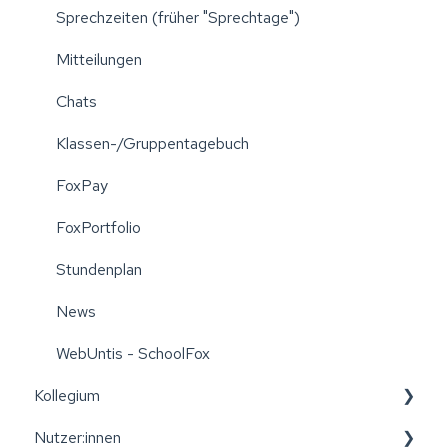
Sprechzeiten (früher "Sprechtage")
Mitteilungen
Chats
Klassen-/Gruppentagebuch
FoxPay
FoxPortfolio
Stundenplan
News
WebUntis - SchoolFox
Kollegium
Nutzer:innen
Leitfäden für das Kollegium