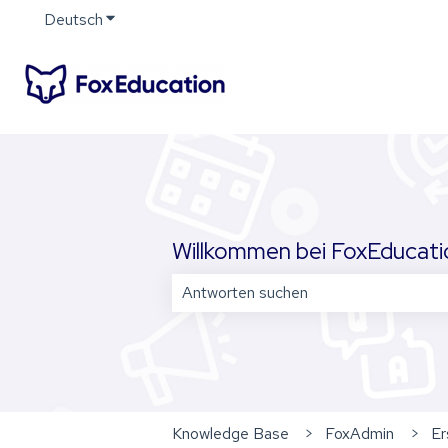
Deutsch
Untermenü für Übersetzungen anzeigen
Willkommen bei FoxEducation
Es gibt keine Vorschläge, da das Su
Knowledge Base
FoxAdmin
Er