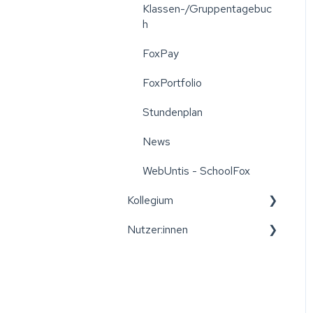
Klassen-/Gruppentagebuc
h
FoxPay
FoxPortfolio
Stundenplan
News
WebUntis - SchoolFox
Kollegium
Nutzer:innen
Leitfäden für das Kollegium
Wiener Bildungspost
Registrierung
Konto und Registrierung
Wiener Bildungspost