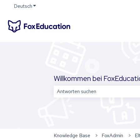
Deutsch
Untermenü für Übersetzungen anzeigen
Willkommen bei FoxEducation
Es gibt keine Vorschläge, da das Su
Knowledge Base
FoxAdmin
El