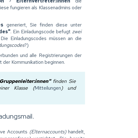
on"
>
"Elternvertreter:innen"
die
 Diese fungieren als Klassenadmins oder
es
generiert, Sie finden diese unter
des"
. Ein Einladungscode befugt
zwei
 Die Einladungscodes müssen an die
adungscodes
?)
erbunden und alle Registrierungen der
it der Kommunikation beginnen.
 Gruppenleiter:innen"
finden Sie
iner Klasse (
Mitteilungen
) und
ladungsmail.
ktive Accounts
(Elternaccounts)
handelt,