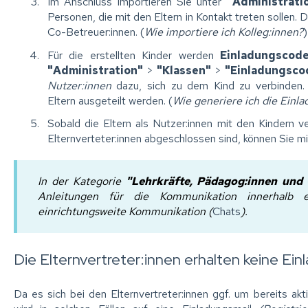
Im Anschluss importieren Sie unter
"Administrati
Personen, die mit den Eltern in Kontakt treten sollen.
Co-Betreuer:innen. (
Wie importiere ich Kolleg:innen?
)
Für die erstellten Kinder werden
Einladungscod
"Administration"
>
"Klassen"
>
"Einladungsco
Nutzer:innen
dazu, sich zu dem Kind zu verbinden.
Eltern ausgeteilt werden. (
Wie generiere ich die Einl
Sobald die Eltern als Nutzer:innen mit den Kindern v
Elternverteter:innen abgeschlossen sind, können Sie m
In der Kategorie
"Lehrkräfte, Pädagog:innen und
Anleitungen für die Kommunikation innerhalb e
einrichtungsweite Kommunikation (
Chats
).
Die Elternvertreter:innen erhalten keine Ein
Da es sich bei den Elternvertreter:innen ggf. um bereits a