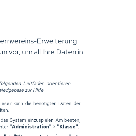
lternvereins-Erweiterung
n vor, um all Ihre Daten in
folgenden Leitfaden orientieren.
ledgebase zur Hilfe.
Diese:r kann die benötigten Daten der
iten.
n das System einzuspielen
. Am besten,
unter
"Administration"
>
"Klasse"
.