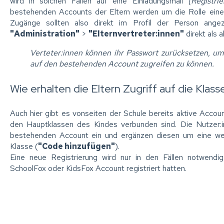
wird in solchen Fällen auf eine Einladungsmail
(Registri
bestehenden Accounts der Eltern werden um die Rolle einer 
Zugänge sollten also direkt im Profil der Person ange
"Administration"
>
"Elternvertreter:innen"
direkt als a
Verteter:innen können ihr Passwort zurücksetzen, u
auf den bestehenden Account zugreifen zu können.
Wie erhalten die Eltern Zugriff auf die Klass
Auch hier gibt es vonseiten der Schule bereits aktive Account
den Hauptklassen des Kindes verbunden sind. Die Nutzer:i
bestehenden Account ein und ergänzen diesen um eine wei
Klasse (
"Code hinzufügen"
).
Eine neue Registrierung wird nur in den Fällen notwendig
SchoolFox oder KidsFox Account registriert hatten.