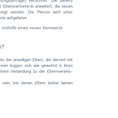
erungsanfrage)
verzichtet. Die bereits
Elternvertreter:in erweitert, die neuen
zeigt werden. Die Person wird unter
ktiv aufgelistet.
m mithilfe eines neuen Kennworts
e?
s der jeweiligen Eltern, die derzeit mit
nnen loggen sich wie gewohnt in ihren
tere Verbindung zu der Elternvereins-
 sein, bei denen Eltern bisher keinen