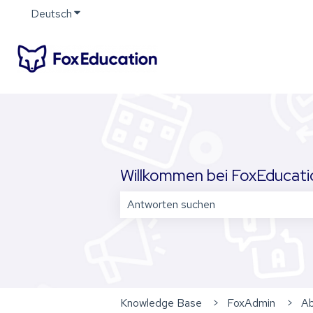
Deutsch
Untermenü für Übersetzungen anzeigen
Willkommen bei FoxEducation
Es gibt keine Vorschläge, da das Su
Knowledge Base
FoxAdmin
Ab