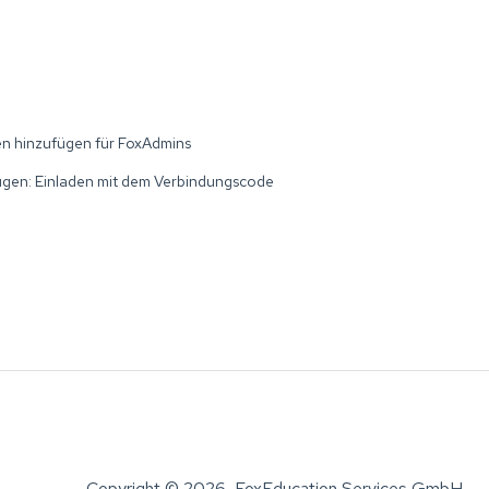
n hinzufügen für FoxAdmins
ügen: Einladen mit dem Verbindungscode
Copyright © 2026, FoxEducation Services GmbH