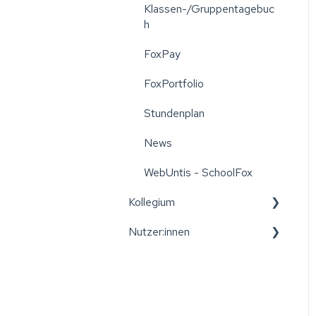
Klassen-/Gruppentagebuc
h
FoxPay
FoxPortfolio
Stundenplan
News
WebUntis - SchoolFox
Kollegium
Nutzer:innen
Leitfäden für das Kollegium
Wiener Bildungspost
Registrierung
Konto und Registrierung
Wiener Bildungspost