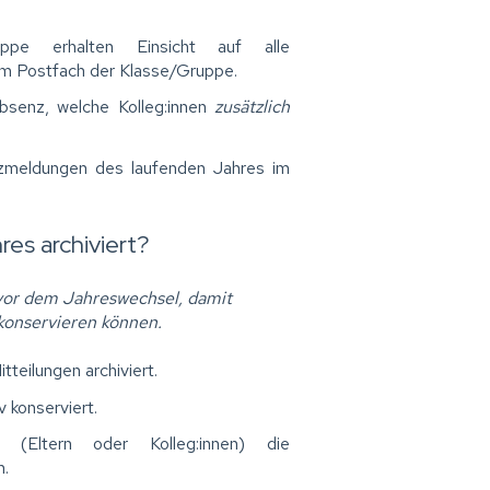
ruppe erhalten Einsicht auf alle
m Postfach der Klasse/Gruppe.
bsenz, welche Kolleg:innen
zusätzlich
nzmeldungen des laufenden Jahres im
s archiviert?
 vor dem Jahreswechsel, damit
 konservieren können.
eilungen archiviert.
v konserviert.
 (Eltern oder Kolleg:innen) die
n.